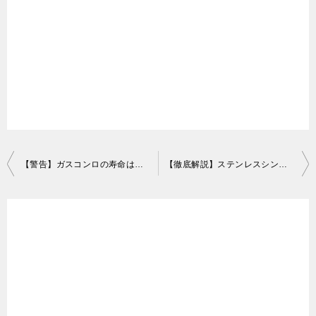
す。シンクや作業台には、台ふきんを常備しておき、
がつきっぱなしということも珍しくありません。しか
汚したら拭くことを徹底しましょう。
し、水滴がついたまま長時間放置しておくと、水滴跡
がだんだんと白く濁ってきてしまいます。これが、水
あかの正体です。
こまめに拭き取ることが、汚れ防止に効果的なんです
ね。
はい。そのためには台ふきんを常備しておきましょ
う。
1-2．油汚れ
投
【警告】ガスコンロの寿命は何年？ 主な症状や寿命を延ばすコツを詳しく解説！
【徹底解説】ステンレスシンクのサビ取り＆完全防止テクニック
稿
料理をすれば作業台やシンクに油がつくことは、決し
ナ
て珍しくありません。食器や調理器具は丁寧に洗って
4．ステンレスの掃除に関するよくある質問
ビ
も、シンクや作業台の掃除が不十分ということもある
ゲ
Q．ステンレスは普通のタワシでこすっても大丈夫です
でしょう。油汚れはべたべたしていますので、ホコリ
ー
か？
などが付着すると黒ずんだ汚れになります。
シ
A．シュロやパーム材など、植物素材のタワシならば傷