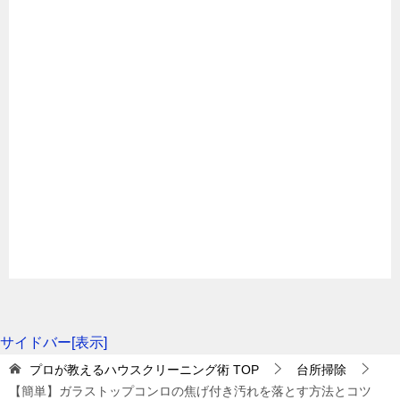
いきましょう。
pic.twitter.com/6GrMZF8fU9
頑固な焦げ付きや汚れなどは、ガラストップ専用クレ
2-1．使う道具、洗剤は？
— おそうじ本舗三郷南店 (@misatominami077)
ンザーを使用する方法もあります。それでも取り
除
け
December 1, 2022
ない場合は、お好み焼きで使うコテのようなスクレイ
ガラストップコンロをキレイにする前に、ぜひ用意し
パーで削り取る方法がありますが、メーカーによって
てほしいのは以下の掃除アイテムです。
使えないケースもあるので注意しなければなりませ
おそうじ本舗の公式サイトはこちら
ん。
やわらかい布
スポンジたわし・ネット入りスポンジ
おそうじ本舗はハウスクリーニング業界No.1の店舗
いずれにせよ、取扱説明書のお手入れ方法に目を通し
数、業界トップクラスのサービス品質を誇るハウスク
中性洗剤・ガラストップ専用洗剤またはクリーナー
てから掃除しましょう。毎日キレイに掃除すれば、頑
リーニングサービスです。人気のハウスクリーニング
固な汚れも防ぐことができます。
重曹（重曹水）
サイドバー[表示]
業者ですが、業界トップの店舗数を誇っているため、
食品ラップ・アルミホイル
プロが教えるハウスクリーニング術
TOP
台所掃除
予約が取りやすいのも強みの1つです。
【簡単】ガラストップコンロの焦げ付き汚れを落とす方法とコツ
もしこの記事が役に立ったら、記事下のボタンを押し