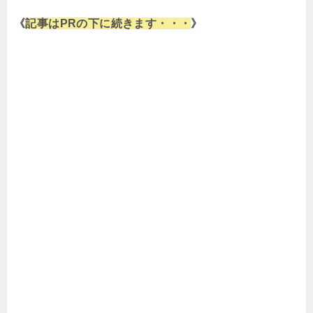
《
記事はPRの下に続きます・・・
》