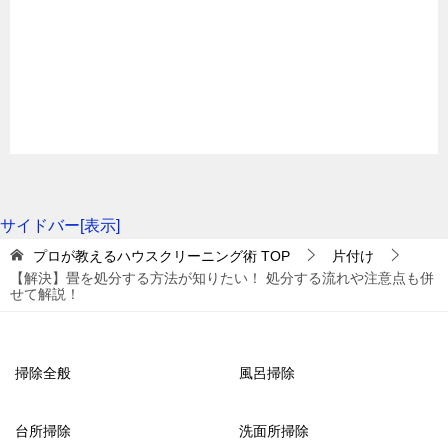
が存在しているので、業者選びには十分に注意してお
です。畳の中には、ゴミ処理センターに持ち運べない
畳を処分する場合は、見積書や処分費用を必ず確認し
かなければなりません。業者選びのポイントを把握し
ものや粗大ゴミとして扱えないものもあるでしょう。
てください。処分方法によっても処分費用は大きく異
ておけば、上手に畳が処分できます。処分方法ごとの
また、自分で運搬したり取り外したりできないケース
なりますが、畳の素材によっても費用に違いがありま
メリットやデメリットをしっかりと把握し、自分に合
もあります。そのようなときは、不用品回収業者に依
す。畳床はもともと天然の稲わらでできた本畳が主流
った方法で処分してください。
頼してください。不用品回収業者は自治体で処分する
でしたが、最近はさまざまな素材の畳が登場している
よりも日程に制限はなく、すぐに対応してもらうこと
のです。畳の素材としては、大きく天然素材と樹脂加
ができます。処分費用はかかりますが、時間と手間を
工の2種類に分けられます。樹脂加工はプラスチック素
純国産い草ユニット畳 置き畳 あぐら
サイドバー[表示]
かけたくない方にはおすすめの方法です。
1畳タイプ 約 厚さ
材が使われているため、耐久性に優れているのが特徴
プロが教えるハウスクリーニング術
TOP
片付け
【解決】畳を処分する方法が知りたい！ 処分する流れや注意点も併
です。畳にどのような素材が使われているか素人では
せて解説！
posted with
カエレバ
判断しにくいので、畳屋に相談するといいでしょう。
2-4．リサイクルに出す
楽天市場で検索
Amazonで検索
掃除全般
風呂掃除
ゴミとして捨てるのがもったいない……と思っている
4-3．無料と謳（うた）っている業者に要注意！
ワンルームでも諦めないで！ 収納を工夫して快適に暮らすためのコツ
関連記事
台所掃除
方は、リサイクルに出す方法がおすすめです。畳は長
洗面所掃除
部屋の片付け方法が5分でわかる！ 3つの手順で部屋中スッキリ！
関連記事