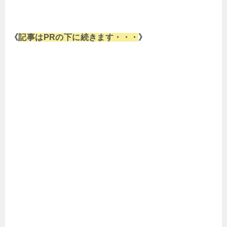
《
記事はPRの下に続きます・・・
》