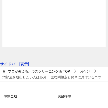
く、掃除不足によって汚れがたまっているため、雑菌
最初に、汚部屋全体を見渡して物量や汚れ具合を把握
やカビが繁殖しやすくなっています。そのため、早く
しましょう。汚部屋を片付けるには、きちんと現実と
ものが傷んでしまうのです。ものが傷みやすいと買い
向き合うことが大切です。全体を見渡してみると、汚
替えサイクルも早く、余分な出費がかかります。
れ方や散らかり方がひどい場所と、割と簡単に片付け
られる場所に分かれます。汚部屋の状況をなるべく細
かく記録しておくと、片付けのスケジュールを立てる
ときに役立つはずです。
2-3．ものが見つかりにくい
サイドバー[表示]
ものが見つかりにくいのも、汚部屋の問題点になりま
プロが教えるハウスクリーニング術
TOP
片付け
4-2．片付けのスケジュールを立てる
汚部屋を脱出したい人は必見！ 主な問題点と簡単に片付けるコツ！
す。部屋に大量のものがあるため、必要なものを探し
てもなかなか見つかりません。失くしたからと新しい
ものを買ったとたん、思いもよらない場所から見つか
次に、汚部屋を片付けるスケジュールを立てましょ
掃除全般
風呂掃除
ることもあるでしょう。汚部屋では、必要なときに必
う。片付ける順番や片付け方を決めておくことで、実