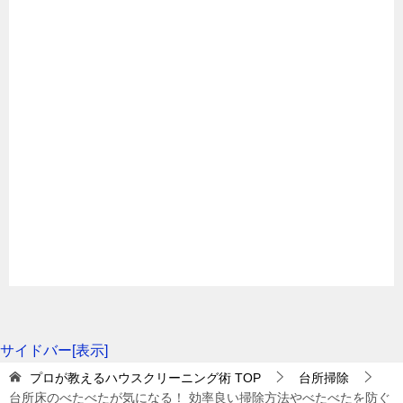
こまめにお手入れが必要なのが、無垢材のフローリン
グです。無垢材のフローリングはワックスが取れると
水によるカビ・腐食が発生しやすくなるので、定期的
にワックスのかけなおしを行いましょう。また、クッ
ションフロアーや合板のフローリング・プラスチック
タイルなどはお手入れが簡単ですが、汚れを放置して
おくと落とすのが大変です。日常のお手入れに加え
て、汚れが目立ってきたらすぐに念入りに掃除をしま
しょう。なお、こだわりの床材を使用した場合は、必
ずお手入れ方法もよく聞いておくことが大切です。
サイドバー[表示]
プロが教えるハウスクリーニング術
TOP
台所掃除
続きを読む
台所床のべたべたが気になる！ 効率良い掃除方法やべたべたを防ぐ