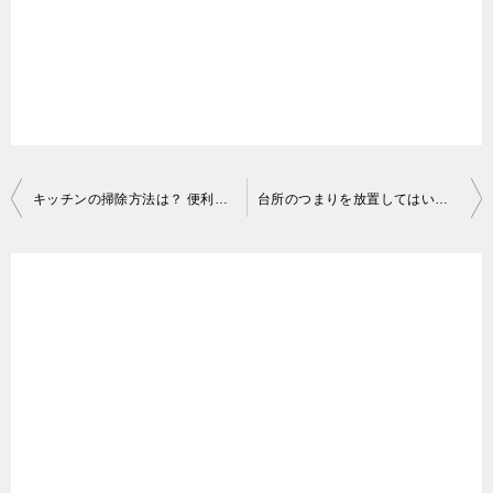
マットも定期的に洗うといいですね。
この項では、台所の床掃除を効率よく行う方法を解説
します。ぜひ、参考にしてください。
4．台所の床掃除に関するよくある質問
2-1．基本は汚したら拭く
投
キッチンの掃除方法は？ 便利な道具や場所別手順などを詳しくご紹介
台所のつまりを放置してはいけない！ さまざまなつまり解消法を紹介
Q．台所の床清掃は、毎日行ったほうがいいですか？
稿
A．可能ならば毎日行いましょう。台所の床がべたべた
汚れは、ついた直後が一番落ちやすいものです。です
ナ
してきてから掃除を始めるようでは、綺麗にするまで
から、目に見える汚れがついた場合は、即拭きましょ
ビ
に時間がかかります。べたべたしないうちに掃除をす
う。キッチンペーパーをぞうきんの代わりに使うと汚
ゲ
ることが大切です。
れごと捨てられて便利です。また、揚げものをした後
ー
は、目立った汚れがついていなくても、コンロの周り
シ
Q．台所の床清掃は、油汚れに効果的な洗剤を使っても
の床を最後に拭き掃除しましょう。二度拭きいらずの
ョ
大丈夫でしょうか？
住居用洗剤を使えば、一度の拭き掃除で汚れが落ちま
ン
A．フローリングやクッションフロアで使えるものなら