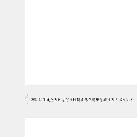
ですが、布であるがゆえに汚れやすいソフ
への侵入も拒みます。ですから、定期的に
いなど、手入れには大きな手間がかかりま
す。
この項目で布張りソファーの手入れ方法を
3-1．用意するもの
ハンディーモップ
1-1．用意するもの
マイクロファイバークロス
重曹
メラミンスポンジ
掃除機
投
掃除機
布団に生えたカビはどう対処する？簡単な取り方のポイント
稿
歯ブラシ
ナ
中性洗剤
ビ
3-2．掃除の方法
キレイな雑巾