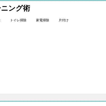
ーニング術
除
トイレ掃除
家電掃除
片付け