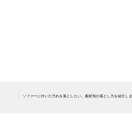
ァーです。ダニもたまりやすいですし、ペットの毛も付きやす
掃除するだけで衛生的な状態を保つことができる優れもので
す。
しっかりと学びましょう。
ソファーに付いた汚れを落としたい。素材別の落とし方を紹介し