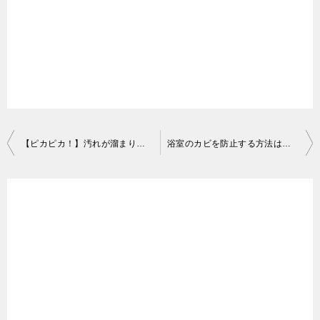
るので使わない
2．酢を使う
浴槽を掃除するときにはこのような点に注意する必要
浴槽に付いた水垢は重曹を使えば大抵落とすことがで
がありますよ。
きますが、中には頑固な水垢汚れもありますよね。ア
ルカリ性の重曹を使って落とすことができない水垢汚
れは酸性の酢等を使うと効果的ですよ。掃除に酢を使
まとめ
投
【ピカピカ！】汚れが溜まりに溜まった浴槽下！ 効果的な4つの掃除方法
浴室のカビを防止する方法は？ 掃除方法とともに紹介します！
う場合は薄めて使うのが普通ですが、水垢汚れがひど
稿
い場合は原液をそのままかけてしまいましょう。しば
いかがでしたか？ この記事ではお風呂場の浴槽に付い
ナ
らく放置した後、水で洗い流せばキレイに浴槽の水垢
た水垢をキレイに掃除する3つの方法をご紹介しまし
ビ
を落とすことができますよ。酸性の液体はとても強い
た。
ゲ
ので浴槽を傷めてしまう危険もあります。自宅の浴槽
ー
に使っても大丈夫か確認してから使ってくださいね。
シ
掃除方法その1：重曹を使う
ョ
掃除方法その2：酢を使う