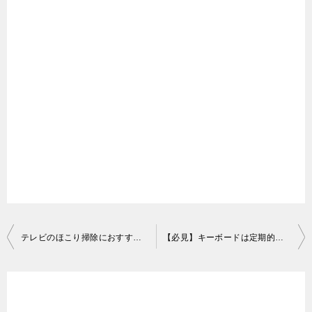
が外へ排出されますが、排出されきれなかった水分は
カビの原因となるのです。ですから、エアコンは定期
エアコンの部品の中でも、熱交換器（フィン）はフィ
的な掃除が必要になります。
ルターをすり抜けたホコリや汚れがつきやすく、カビ
も生えやすい部品です。市販されているエアコン洗浄
エアコンは定期的な掃除が必要なんですね。
用スプレーは、ほとんどが熱交換器の汚れやカビを落
はい。カビが繁殖する可能性も高いので、ぜひやりま
とすものです。また、送風ファンも同じようにホコ
しょう。
リ・汚れ・カビがつきやすく、専用の洗浄スプレーが
あります。
2．自分で掃除が可能なエアコンの部品
投
テレビのほこり掃除におすすめの道具は？ 今日からできるプロの掃除術！
【必見】キーボードは定期的に掃除しよう！ やり方や便利グッズを紹介
3-2．洗浄スプレーでかえって汚れがつきやすく
稿
この項では、自分でも掃除が可能なエアコンの部品に
なることもある
ナ
ついて解説します。
ビ