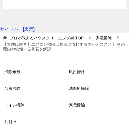
4-2．エアコンの清掃業者に掃除を依頼する目安
サイドバー[表示]
プロが教えるハウスクリーニング術
TOP
家電掃除
【無理は厳禁】エアコン掃除は業者に依頼するのがオススメ！ その
エアコンは、使用時間が長いほど汚れもたまりやすく
理由や依頼する目安を解説
なります。1年中毎日使用している場合、年に1度は掃
除を依頼しましょう。夏だけなど、使う季節が限られ
掃除全般
風呂掃除
ている場合は2～3年に1度程度の割合で依頼するのがお
すすめです。
台所掃除
洗面所掃除
トイレ掃除
家電掃除
4-3．エアコンの清掃業者の選び方
片付け