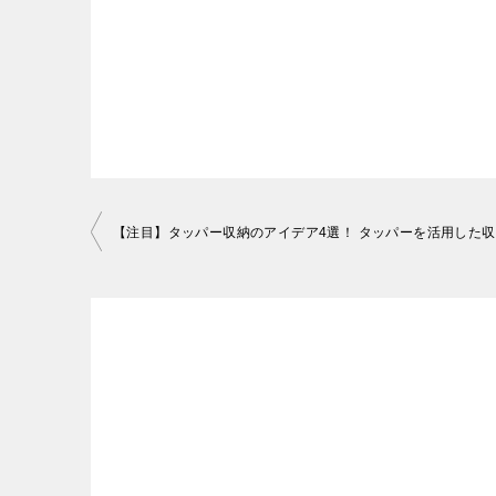
来客時、玄関が汚いと恥ずかしい思いをす
まずは、玄関にあるものを減らして整理し
てから迎え入れる場合がほとんどでしょう
ない掃除道具などは、すべて処分してくだ
「来客に備えて事前に片付けておく」とい
収納スペースに入りきらない分は、別の場
多いのではないでしょうか。
のを置いてしまいやすい場所」でもあります
ど玄関に置く必要のないものは処分してす
投
1-2．使い勝手が悪い
稿
3-2．収納を工夫する
ナ
玄関が汚い状態だと、当然、使い勝手も悪
ビ
品なども玄関に出しっぱなし、という家庭
収納の仕方を工夫することで、玄関に出し
ゲ
靴をすぐ見つけられない」「脱いだ靴を置
も整理し、入りきらない場合は収納できる
ー
デアがあります。
シ
ョ