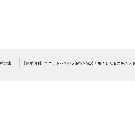
ることになりますよね。家の中は、来客の予定があれば片付け
やすくしましょう。履かなくなった靴や多すぎる傘・使ってい
。しかし、玄関は突然の来客を迎え入れることも多いため、
さい。ポイントは、収納できる量まで減らすことです。玄関の
うことができにくい場所です。呼び鈴が鳴ってから慌てる人も
所に移動するか処分しましょう。また、玄関は「とりあえずも
。DMや郵便物・買い物袋など、つい置いてしまいがちだけ
っきりさせましょう。
【注目】タッパー収納のアイデア4選！ タッパーを活用した収納方法も紹介！
くなります。靴や傘だけでなく、サッカーボールやキャンプ用
もあるでしょう。靴箱の中も散らかっているため、「履きたい
っぱなしのものを減らすことができます。この機会に靴箱の中
く場所がない」などの不便も出てくるはずです。
量を増やすことも考えましょう。たとえば、以下のようなアイ