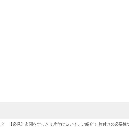
量を増やす
設置する
す。風水の考えによると、玄関は「気」の入り口であり、きれ
されているのです。玄関が散らかっていると「気」の通りが悪
れる
なるでしょう。
て収納する
などを収納する
メージにつながりがち
というイメージにつながりがちです。家の中をきれいにしてい
つける
はずがありません。玄関を見ただけで「ちゃんとしていない
は、大きなデメリットですよね。
関は、こまめにリセットすることが大切です。寝る前に1回
に戻す習慣をつけましょう。そうすることで、翌朝、気持ちよ
【必見】玄関をすっきり片付けるアイデア紹介！ 片付けの必要性