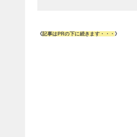
《
記事はPRの下に続きます・・・
》