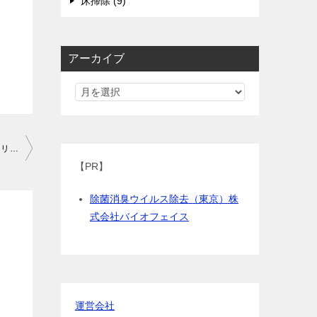
床掃除 (9)
アーカイブ
【簡単便利】ユニットバスの収納術を解説！ 細々したものをスッキリ片づけるコツは？
【PR】
除菌消臭ウイルス除去（東京）株
式会社バイオフェイス
運営会社