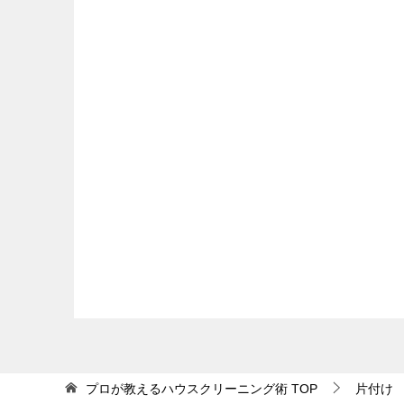
1-3．運気が下がる
靴箱の中に突っ張り棒を取り付けて収納
ン
デッドスペースを利用して靴箱を新しく
玄関が汚いと運気が下がるといわれていま
子供用の靴を入れる靴箱をDIYする
いにしておくと「良い気」が入ってくると
壁面を活用して「見せる収納」を取り入
くなり、幸運が逃げていってしまうことに
場所を取りやすいロングブーツはつるし
靴箱の扉裏にフックを取り付け、傘や鍵
1-4．「家の中も汚い」というイ
「玄関が散らかっている家は部屋も汚い」
3-3．寝る前にリセットする習慣を
る人であれば、玄関の汚さも気にならない
人」というイメージを持たれてしまうこと
気をつけていても散らかってしまいがちな玄
だけ玄関をチェックし、元のきれいな状態
プロが教えるハウスクリーニング術
TOP
片付け
く出発することができます。